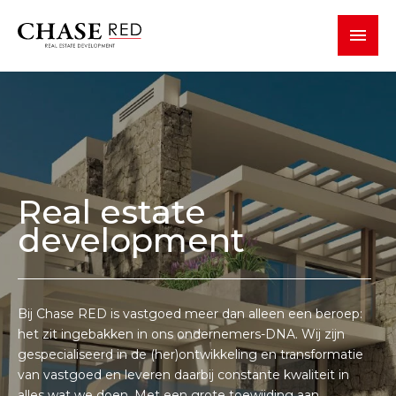
TOGGLE 
Real estate
development
Bij Chase RED is vastgoed meer dan alleen een beroep:
het zit ingebakken in ons ondernemers-DNA. Wij zijn
gespecialiseerd in de (her)ontwikkeling en transformatie
van vastgoed en leveren daarbij constante kwaliteit in
alles wat we doen. Met een grote toewijding aan