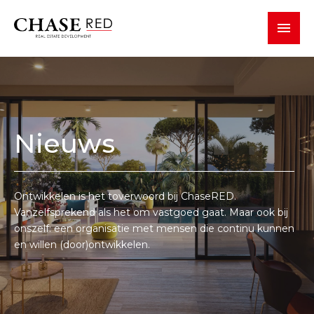
TOGGLE 
Nieuws
Ontwikkelen is het toverwoord bij ChaseRED.
Vanzelfsprekend als het om vastgoed gaat. Maar ook bij
onszelf: een organisatie met mensen die continu kunnen
en willen (door)ontwikkelen.